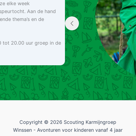
 ze elke week
speurtocht. Aan de hand
ende thema’s en de
 tot 20.00 uur groep in de
Copyright © 2026 Scouting Karmijngroep
Winssen - Avonturen voor kinderen vanaf 4 jaar