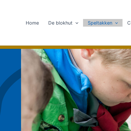
Ga
naar
de
Home
De blokhut
Speltakken
C
inhoud