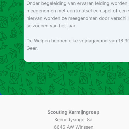
Onder begeleiding van ervaren leiding worden
meegenomen met een knutsel een spel of een 
hiervan worden ze meegenomen door verschill
seizoenen van het jaar.
De Welpen hebben elke vrijdagavond van 18.30
Geer.
Scouting Karmijngroep
Kennedysingel 8a
6645 AW Winssen