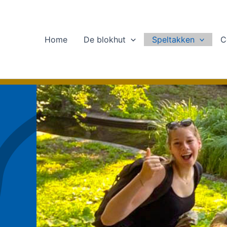
Ga
naar
de
Home
De blokhut
Speltakken
C
inhoud