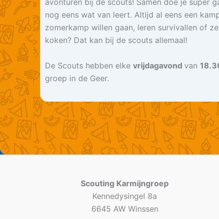
avonturen bij de scouts! Samen doe je super g
nog eens wat van leert. Altijd al eens een kam
zomerkamp willen gaan, leren survivallen of zelf
koken? Dat kan bij de scouts allemaal!
De Scouts hebben elke
vrijdagavond
van
18.3
groep in de Geer.
Scouting Karmijngroep
Kennedysingel 8a
6645 AW Winssen