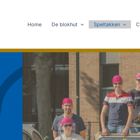
Ga
naar
de
Home
De blokhut
Speltakken
C
inhoud