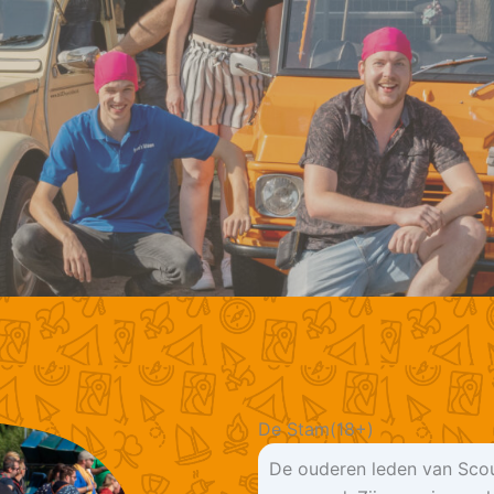
De Stam(18+)
De ouderen leden van Scou